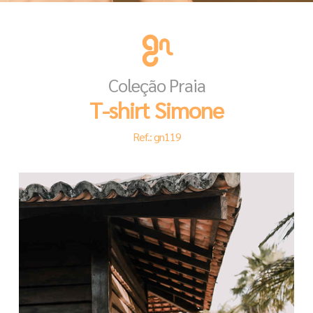
Coleção Praia
T-shirt Simone
Ref.: gn119