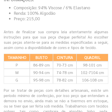
Composição: 94% Viscose / 6% Elastano
Renda: 100% Algodão
Preço: 215,00
Antes de finalizar sua compra leia atentamente algumas
instruções para que sua peça chegue perfeita! Ao escolher
suas peças atente-se para as medidas especificadas a seguir,
assim como a disponibilidade de cores e tipos de tecido.
TAMANHO
BUSTO
CINTURA
QUADRIL
P
86-89 cm
70-73 cm
98-101 cm
M
90-94 cm
74-78 cm
102-7104 cm
G
95-98 cm
78-82 cm
106-108 cm
Por se tratar de peças com detalhes artesanais, existe um
período mínimo de confecção, por isso peço que entendam a
demora no envio, ainda mais se não a tivermos em estoque,
ou se tiver que ser feita sob medida. Trabalhamos com tecidos
nobres, tais como, cambraia de algodão, linho, seda,