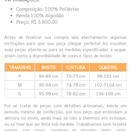
Composição: 100% Poliéster
Renda 100% Algodão
Preço: R$ 3.800,00
Antes de finalizar sua compra leia atentamente algumas
instruções para que sua peça chegue perfeita! Ao escolher
suas peças atente-se para as medidas especificadas a seguir,
assim como a disponibilidade de cores e tipos de tecido.
TAMANHO
BUSTO
CINTURA
QUADRIL
P
86-89 cm
70-73 cm
98-101 cm
M
90-94 cm
74-78 cm
102-7104 cm
G
95-98 cm
78-82 cm
106-108 cm
Por se tratar de peças com detalhes artesanais, existe um
período mínimo de confecção, por isso peço que entendam a
demora no envio, ainda mais se não a tivermos em estoque,
ou se tiver que ser feita sob medida. Trabalhamos com tecidos
nobres, tais como, cambraia de algodão, linho, seda,