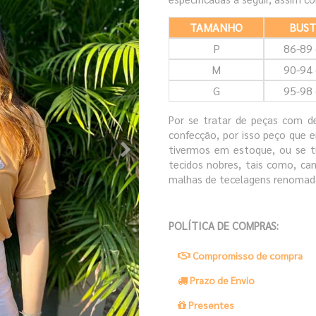
TAMANHO
BUS
P
86-89
M
90-94
G
95-98
Por se tratar de peças com de
confecção, por isso peço que 
tivermos em estoque, ou se t
tecidos nobres, tais como, cam
malhas de tecelagens renomad
POLÍTICA DE COMPRAS:
Compromisso de compra
Prazo de Envio
Presentes