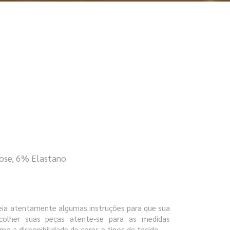
ose, 6% Elastano
leia atentamente algumas instruções para que sua
colher suas peças atente-se para as medidas
mo a disponibilidade de cores e tipos de tecido.