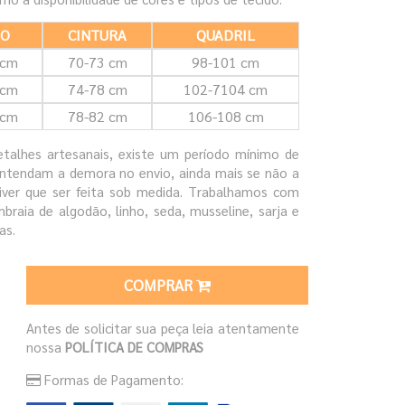
TO
CINTURA
QUADRIL
 cm
70-73 cm
98-101 cm
 cm
74-78 cm
102-7104 cm
 cm
78-82 cm
106-108 cm
talhes artesanais, existe um período mínimo de
entendam a demora no envio, ainda mais se não a
iver que ser feita sob medida. Trabalhamos com
braia de algodão, linho, seda, musseline, sarja e
as.
COMPRAR
Antes de solicitar sua peça leia atentamente
nossa
POLÍTICA DE COMPRAS
Formas de Pagamento: