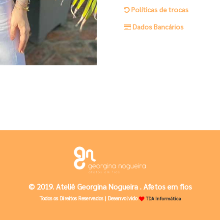
Políticas de trocas
Dados Bancários
© 2019. Ateliê Georgina Nogueira . Afetos em fios
Todos os Direitos Reservados | Desenvolvido
TDA Informática