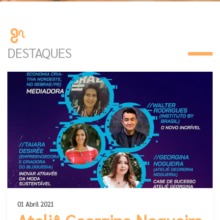
DESTAQUES
RENDA-SE! Por Martha Rossielle
08
O Brasil destaca-se por sua diversidade
cultural, tendo o artesanato um papel
NOV
importante na...
01 Abril 2021