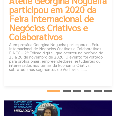
Ateliê Georgina Nogueira
Ateliê Georgina Nogueira participa
participou em 2020 da
do Minas Trend
31
Feira Internacional de
A empresária Georgina Nogueira participou
DEZ
da 26º edição do Minas Trend, que ocorreu
Negócios Criativos e
na cidade de...
Colaborativos
A empresária Georgina Nogueira participou da Feira
Internacional de Negócios Criativos e Colaborativos –
CONEXÕES POSSÍVEIS: Onde a
FINCC – 2º Edição digital, que ocorreu no período de
moda e a arquitetura se encontram
08
23 a 28 de novembro de 2020. O evento foi voltado
para profissionais, empreendedores, estudantes ou
O entrelaçamento entre moda e
interessados nos temas da Economia Criativa,
sobretudo nos segmentos do Audiovisual,...
NOV
arquitetura parece ser algo até
absolutamente previsível, já que são...
Notícias
Ateliê Georgina Nogueira recebe
selo SPFW AMA
31
O Ateliê Georgina Nogueira foi uma das
JAN