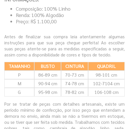
Composição: 100% Linho
Renda: 100% Algodão
Preço: R$ 1.100,00
Antes de finalizar sua compra leia atentamente algumas
instruções para que sua peça chegue perfeita! Ao escolher
suas peças atente-se para as medidas especificadas a seguir,
assim como a disponibilidade de cores e tipos de tecido.
TAMANHO
BUSTO
CINTURA
QUADRIL
P
86-89 cm
70-73 cm
98-101 cm
M
90-94 cm
74-78 cm
102-7104 cm
G
95-98 cm
78-82 cm
106-108 cm
Por se tratar de peças com detalhes artesanais, existe um
período mínimo de confecção, por isso peço que entendam a
demora no envio, ainda mais se não a tivermos em estoque,
ou se tiver que ser feita sob medida. Trabalhamos com tecidos
nobres, tais como, cambraia de algodão, linho, seda,