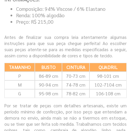
Composição: 94% Viscose / 6% Elastano
Renda: 100% algodão
Preço: R$ 215,00
Antes de finalizar sua compra leia atentamente algumas
instruções para que sua peça chegue perfeita! Ao escolher
suas peças atente-se para as medidas especificadas a seguir,
assim como a disponibilidade de cores e tipos de tecido.
TAMANHO
BUSTO
CINTURA
QUADRIL
P
86-89 cm
70-73 cm
98-101 cm
M
90-94 cm
74-78 cm
102-7104 cm
G
95-98 cm
78-82 cm
106-108 cm
Por se tratar de peças com detalhes artesanais, existe um
período mínimo de confecção, por isso peço que entendam a
demora no envio, ainda mais se não a tivermos em estoque,
ou se tiver que ser feita sob medida. Trabalhamos com tecidos
nobres, tais como, cambraia de algodão, linho, seda,