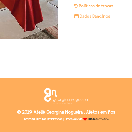
Políticas de trocas
Dados Bancários
© 2019. Ateliê Georgina Nogueira . Afetos em fios
Todos os Direitos Reservados | Desenvolvido
TDA Informática