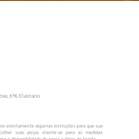
ose, 6% Elastano
leia atentamente algumas instruções para que sua
colher suas peças atente-se para as medidas
mo a disponibilidade de cores e tipos de tecido.