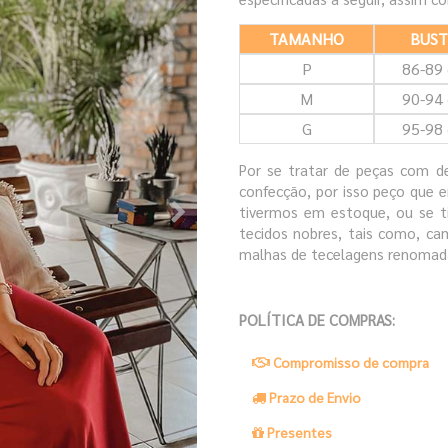
TAMANHO
BUS
P
86-89
M
90-94
G
95-98
Por se tratar de peças com de
confecção, por isso peço que 
tivermos em estoque, ou se t
tecidos nobres, tais como, cam
malhas de tecelagens renomad
POLÍTICA DE COMPRAS:
Compromisso de compra
Prazo de Envio
Presentes