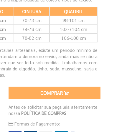
TO
CINTURA
QUADRIL
 cm
70-73 cm
98-101 cm
 cm
74-78 cm
102-7104 cm
 cm
78-82 cm
106-108 cm
talhes artesanais, existe um período mínimo de
entendam a demora no envio, ainda mais se não a
iver que ser feita sob medida. Trabalhamos com
braia de algodão, linho, seda, musseline, sarja e
as.
COMPRAR
Antes de solicitar sua peça leia atentamente
nossa
POLÍTICA DE COMPRAS
Formas de Pagamento: